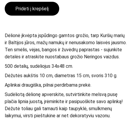
Pridėti į krepšelį
Dėlionė įkvėpta įspūdingo gamtos grožio, tarp Kuršių marių
ir Baltijos jūros, mažų namukų ir nenusakomo laisvės jausmo.
Ten smėlis, vėjas, bangos ir žuvėdrų paprastas - sujunkite
detalės ir atraskite nuostabaus grožio Neringos vaizdus.
500 detalių, sudėliojus 34x48 cm.
Dėžutės aukštis 10 cm, diametras 15 cm, svoris 310 g.
Aplinkai draugiška, pilnai perdirbama prekė.
Sudėliotą dėlionę apverskite, sutvirtinkite melsvą pusę
plačia lipnia juostą, įrėminkite ir pasipuoškite savo aplinką!
Dėžutė toliau gali tarnauti kaip taupyklė, smulkmenų
laikymui, virsti pieštukine ar net dekoratyviu vazonu.